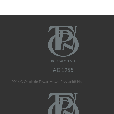
ROK ZAŁOŻENIA
AD 1955
2016 © Opolskie Towarzystwo Przyjaciół Nauk