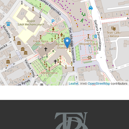
Leaflet
, \r\n©
OpenStreetMap
contributors