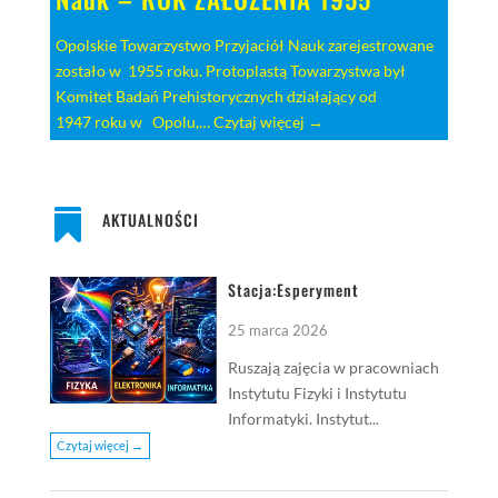
Opolskie Towarzystwo Przyjaciół Nauk zarejestrowane
zostało w 1955 roku. Protoplastą Towarzystwa był
Komitet Badań Prehistorycznych działający od
1947 roku w Opolu,…
Czytaj więcej →

AKTUALNOŚCI
Stacja:Esperyment
25 marca 2026
Ruszają zajęcia w pracowniach
Instytutu Fizyki i Instytutu
Informatyki. Instytut...
Czytaj więcej →